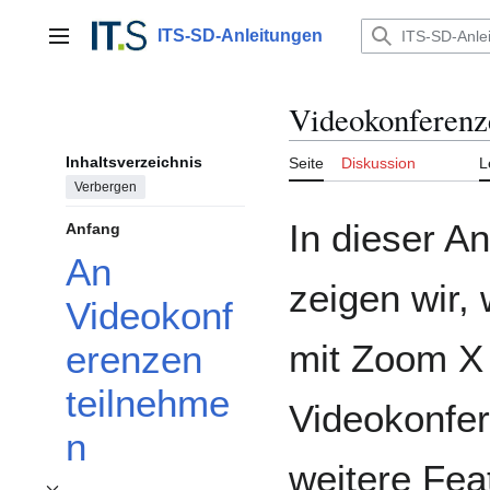
Zum
Inhalt
ITS-SD-Anleitungen
Hauptmenü
springen
Videokonferen
Inhaltsverzeichnis
Seite
Diskussion
L
Verbergen
In dieser An
Anfang
An
zeigen wir, 
Videokonf
mit Zoom X
erenzen
teilnehme
Videokonfer
n
weitere Fe