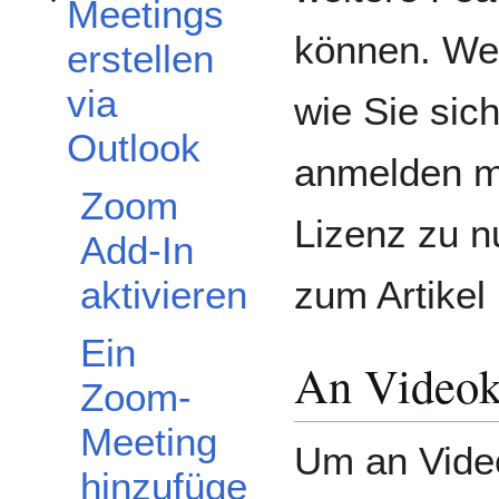
Meetings
Unterabschnitt Meetings erstellen via Outlook umschalten
können. We
erstellen
via
wie Sie sic
Outlook
anmelden m
Zoom
Lizenz zu n
Add-In
zum Artikel
aktivieren
Ein
An Videok
Zoom-
Meeting
Um an Vide
hinzufüge