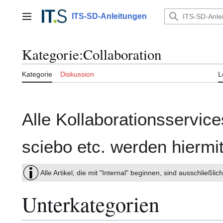
Zum
Inhalt
ITS-SD-Anleitungen
Hauptmenü
springen
Kategorie
:
Collaboration
Kategorie
Diskussion
L
Alle Kollaborationsservic
sciebo etc. werden hiermit
Alle Artikel, die mit "Internal" beginnen, sind ausschließl
Unterkategorien