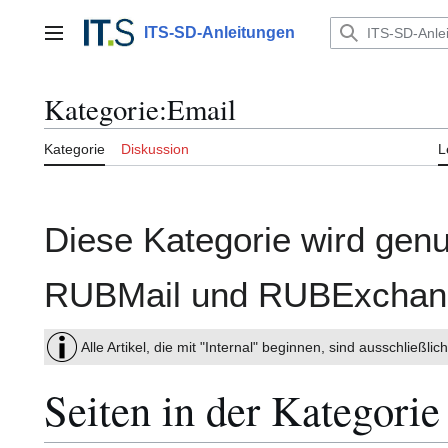
Zum
Inhalt
ITS-SD-Anleitungen
Hauptmenü
springen
Kategorie
:
Email
Kategorie
Diskussion
L
Diese Kategorie wird genutz
RUBMail und RUBExchan
Alle Artikel, die mit "Internal" beginnen, sind ausschließl
Seiten in der Kategori