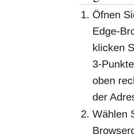
Öfnen Si
Edge-Br
klicken S
3-Punkt
oben rec
der Adre
Wählen S
Browserd