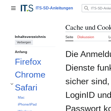
Zum
Inhalt
ITS-SD-Anleitungen
Hauptmenü
springen
Cache und Cook
Inhaltsverzeichnis
Seite
Diskussion
L
Verbergen
Die Anmeld
Anfang
Firefox
Dienste funk
Chrome
sicher sind
Safari
Unterabschnitt Safari umschalten
LoginID un
Mac
iPhone/iPad
Passwort k