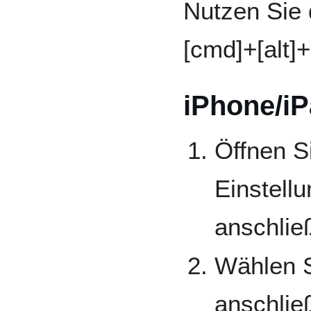
Nutzen Sie 
[cmd]+[alt]+
iPhone/i
Öffnen S
Einstell
anschließ
Wählen S
anschlie