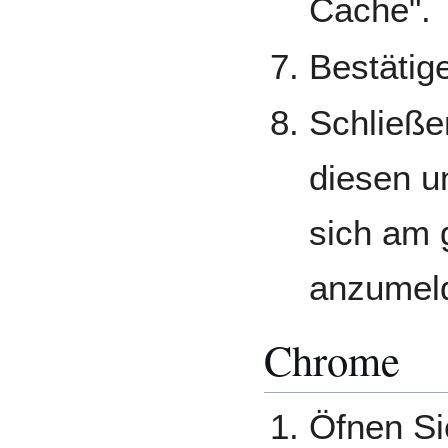
Cache".
Bestätig
Schließe
diesen u
sich am 
anzumel
Chrome
Öfnen Si